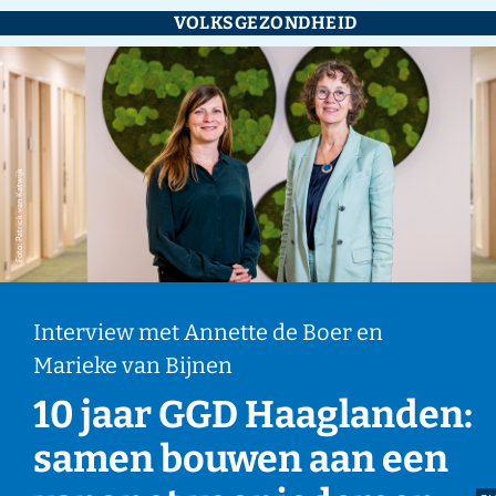
VOLKSGEZONDHEID
Foto: Patrick van Katwijk
Interview met Annette de Boer en
Marieke van Bijnen
10 jaar GGD Haaglanden:
samen bouwen aan een