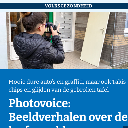
VOLKSGEZONDHEID
Mooie dure auto’s en graffiti, maar ook Takis
chips en glijden van de gebroken tafel
Photovoice:
Beeldverhalen over de