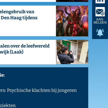
en
1
/
11