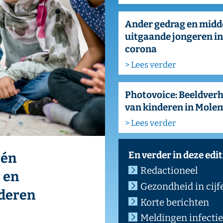
Photovoice: Beeldverhalen over de leefwereld
van kinderen in Molenwijk (Laak)
> Lees verder
En verder in deze editie:
Redactioneel
Gezondheid in cijfers: Psychische klachten bij jonger
Korte berichten
Meldingen infectieziekten
Colofon
LLETIN / JAARGANG 57 / 2022 / NR 4