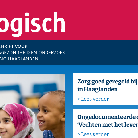
JAARGANG 57
NR 4
2022
Zorg goed geregeld bij opvang Oekraïners
in Haaglanden
> Lees verder
Ongedocumenteerde oudere migranten:
‘Vechten met het leven’
> Lees verder
Ander gedrag en middelengebruik van
uitgaande jongeren in Den Haag tijdens
corona
> Lees verder