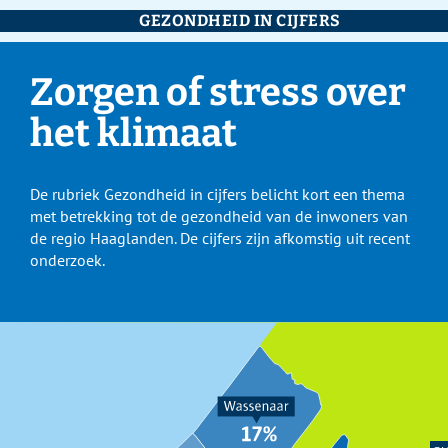
GEZONDHEID IN CIJFERS
Zorgen of stress over
het klimaat
De rubriek Gezondheid in cijfers belicht kort een thema
met betrekking tot de gezondheid van de inwoners van
de regio Haaglanden. De cijfers zijn afkomstig uit recent
onderzoek.