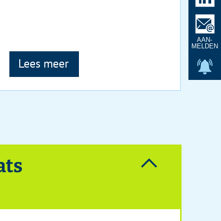
7
/
10