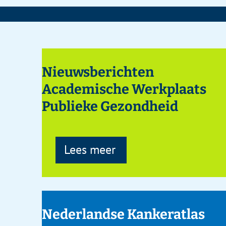
KO
Nieuwsberichten
De omgev
Academische Werkplaats
leefstijl
Publieke Gezondheid
Lees m
Lees meer
Nederlandse Kankeratlas
European
Health 
Lees meer
Lees m