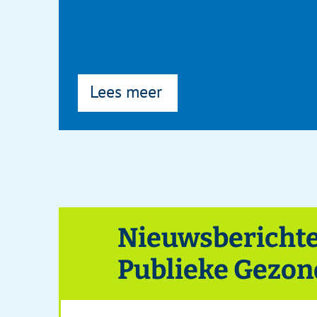
Nieuwsberichten Acade
Publieke Gezondheid
Neem eens een kijkje op de website (
www.
Gezondheid (AWPG)! Op deze website zijn a
activiteiten van de AWPG. Ook staan er int
EPIDEMIOLOGISCH BU
het gebied van publieke gezondheid binne
moeite waard om even te kijken!
Geen tijd om regelmatig de website in de 
Geen probleem! U kunt zich abonneren op de