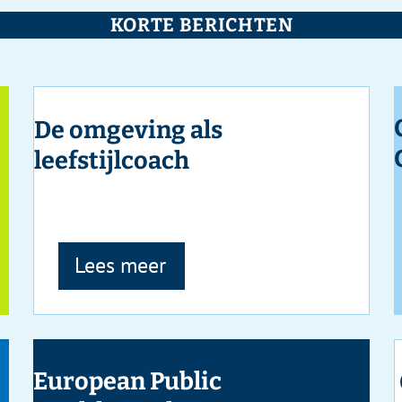
RTE BERICHTEN
Congres Goed Gebruik
ing als
Geneesmiddelen 2023
coach
eer
Lees meer
 Public
Cursussen NSPOH
Week
Lees meer
eer