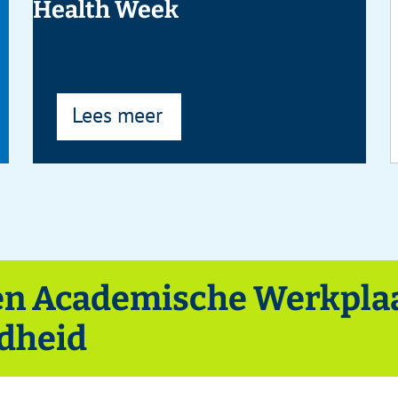
mische Werkplaats
awpgnzh.nl
) van de Academische Werkplaats Publieke
ctuele nieuwsberichten te vinden over de laatste
eressante berichten over de actuele ontwikkelingen op
LLETIN / JAARGANG 58 / 2023 / NR 1
n en buiten de poorten van de werkplaats. Zeker de
gaten te houden?
 nieuwsbrief, die 3 tot 4 keer per jaar uitkomt.