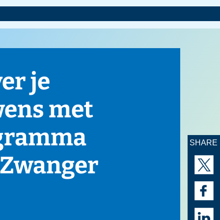
SHARE
AAN­
MELDEN