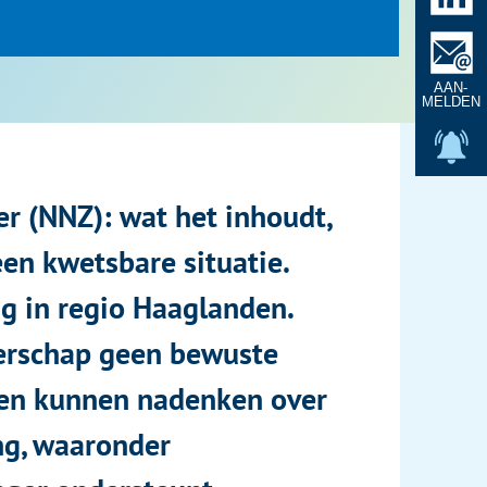
5
/
9
e