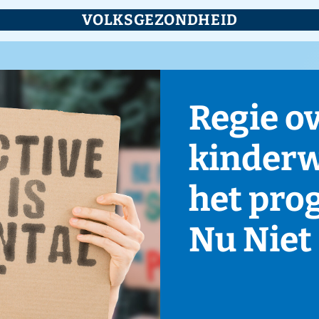
LKSGEZONDHEID
Regie over je
kinderwens met
het programma
Nu Niet Zwanger