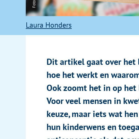
Dit artikel gaat over het landelijke
hoe het werkt en waarom het zo belan
Ook zoomt het in op het belang van 
Voor veel mensen in kwetsbare omst
keuze, maar iets wat hen overkomt. H
hun kinderwens en toegang hebben t
anticonceptie als dat gewenst is. H
professionals bij het op een respect
kinderwens, seksualiteit en anticonc
EPIDEMIOLOGISCH BU
praktische en passende begeleiding 
aan het bevorderen van gezondheidsk
mensen in kwetsbare omstandighede