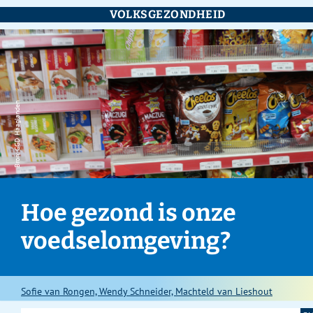
VOLKSGEZONDHEID
Bron: GGD Haaglanden
Hoe gezond is onze
voedselomgeving?
Sofie van Rongen, Wendy Schneider, Machteld van Lieshout